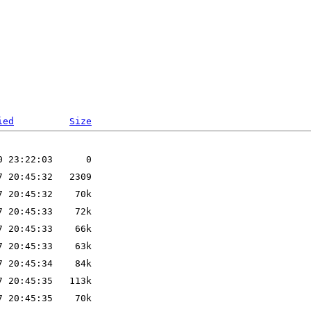
ied
Size