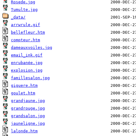
Rosede.jpg
Tumulte.jpg
_data/
arrwrule.gif
bellefleur.htm
compteur.htm
dameauxvoiles.jpg
email_ink.gif
enrubanée.jpg
explosion.jpg
famillesalon.jpg
giguere.htm
goulet.htm
grandjaune.jpg
grandrouge.jpg
grandsalon.jpg
jauneligne.jpg
lalonde.htm