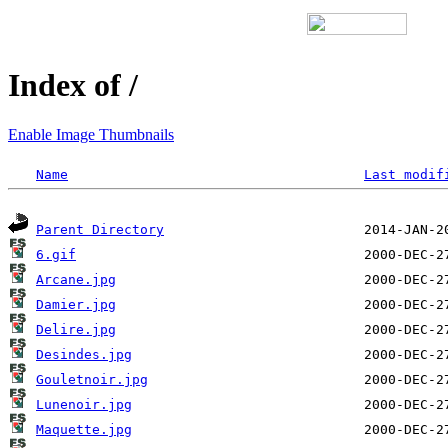
Index of /
Enable Image Thumbnails
Name
Last modif
Parent Directory
6.gif
Arcane.jpg
Damier.jpg
Delire.jpg
Desindes.jpg
Gouletnoir.jpg
Lunenoir.jpg
Maquette.jpg